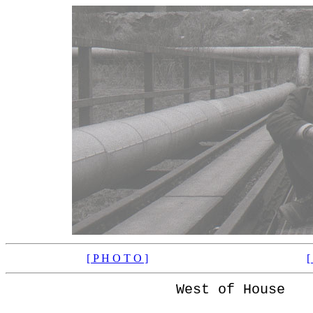
[ P H O T O ]
[
West of House