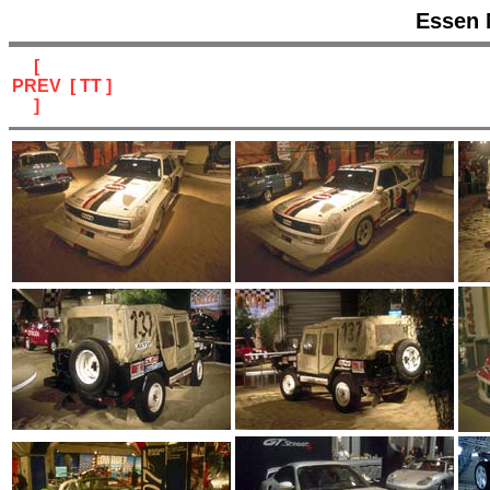
Essen 
[
PREV
[ TT ]
]